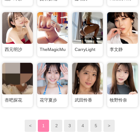
西元明沙
TheMagicMuffin
CarryLight
李文静
杏吧探花
花守夏步
武田怜香
牧野怜奈
<
1
2
3
4
5
>