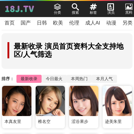
分类
搜索
标签
演员
黑料
首页
国产
日韩
欧美
伦理
成人AI
动漫
另类
最新收录
演员首页资料大全支持地
区/人气筛选
排序：
最新收录
今日最火
本周热门
本月人气
本真友里
椎名空
涩谷果步
迹美朱里