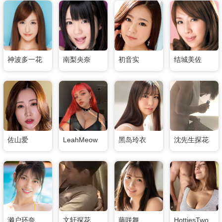
神波多一花
南梨央奈
初音实
结城美佐
佐山爱
LeahMeow
黑岛玲衣
沈先生探花
濑户环奈
文轩探花
藤咲舞
HottiesTwo